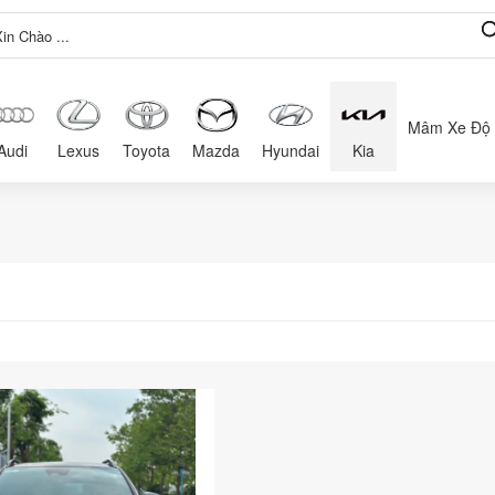
Mâm Xe Độ
Audi
Lexus
Toyota
Mazda
Hyundai
Kia