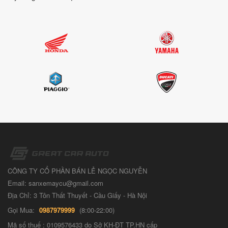
CÔNG TY CỔ PHẦN BÁN LẺ NGỌC NGUYỄN
Email: sanxemaycu@gmail.com
Địa Chỉ: 3 Tôn Thất Thuyết - Cầu Giấy - Hà Nội
Gọi Mua:
0987979999
(8:00-22:00)
Mã số thuế : 0109576433 do Sở KH-ĐT TP.HN cấp