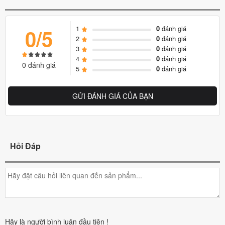
1
0
đánh giá
0/5
2
0
đánh giá
3
0
đánh giá
4
0
đánh giá
0 đánh giá
5
0
đánh giá
GỬI ĐÁNH GIÁ CỦA BẠN
Hỏi Đáp
Hãy là người bình luận đầu tiên !