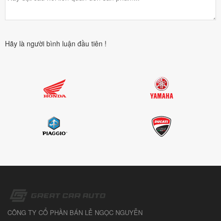
Hãy là người bình luận đầu tiên !
CÔNG TY CỔ PHẦN BÁN LẺ NGỌC NGUYỄN