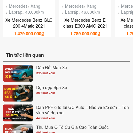
Mercedes
Xăng
Mercedes
Xăng
Merce
Lắpráp
40.000km
Lắpráp
46.000km
Lắprá
Xe Mercedes Benz GLC
Xe Mercedes Benz E
Xe Me
200 4Matic 2021
class E300 AMG 2021
clas
1.479.000.000₫
1.789.000.000₫
1.7
Tin tức liên quan
Dán Đổi Màu Xe
395 lượt xem
Dọn dẹp Spa Xe
389 lượt xem
Dán PPF ô tô tại GC Auto – Bảo vệ lớp sơn – Tôn
vinh vẻ đẹp xe
440 lượt xem
Thu Mua Ô Tô Cũ Giá Cao Toàn Quốc
693 lượt xem