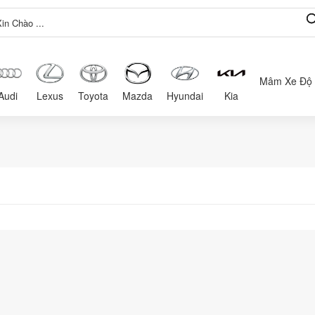
Mâm Xe Độ
Audi
Lexus
Toyota
Mazda
Hyundai
Kia