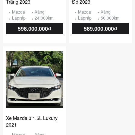
Trắng 2023
Đỏ 2023
Mazda
Xăng
Mazda
Xăng
Lắpráp
24.000km
Lắpráp
50.000km
598.000.000₫
589.000.000₫
Xe Mazda 3 1.5L Luxury
2021
Mazda
Xăng